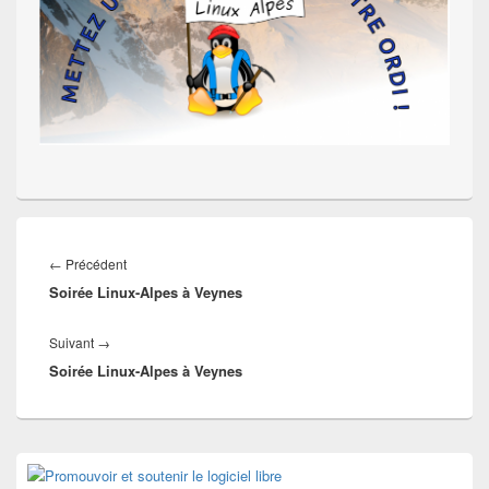
Navigation
de
Article
←
Précédent
l’article
Soirée Linux-Alpes à Veynes
précédent :
Article
Suivant
→
Soirée Linux-Alpes à Veynes
suivant :
Zone
principale