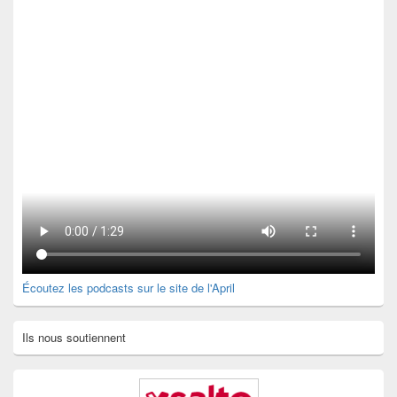
de
widget
pour
la
barre
latérale
Écoutez les podcasts sur le site de l'April
Ils nous soutiennent